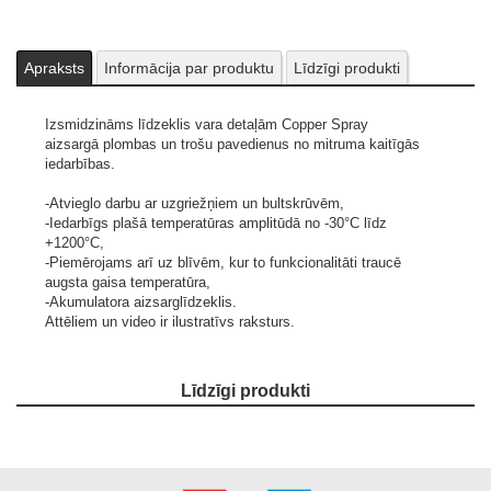
Apraksts
Informācija par produktu
Līdzīgi produkti
Izsmidzināms līdzeklis vara detaļām Copper Spray
aizsargā plombas un trošu pavedienus no mitruma kaitīgās
iedarbības.
-Atvieglo darbu ar uzgriežņiem un bultskrūvēm,
-Iedarbīgs plašā temperatūras amplitūdā no -30°C līdz
+1200°C,
-Piemērojams arī uz blīvēm, kur to funkcionalitāti traucē
augsta gaisa temperatūra,
-Akumulatora aizsarglīdzeklis.
Attēliem un video ir ilustratīvs raksturs.
Līdzīgi produkti