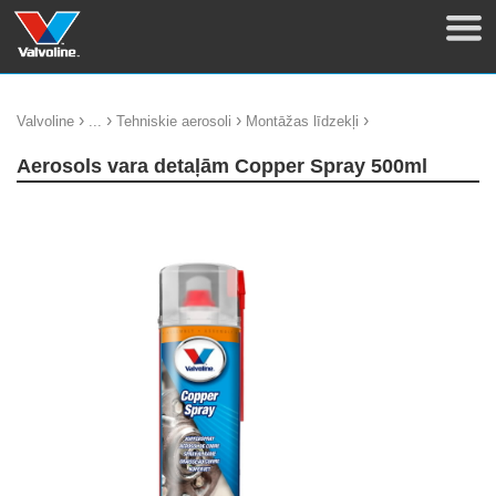
›
›
›
›
Valvoline
...
Tehniskie aerosoli
Montāžas līdzekļi
Aerosols vara detaļām Copper Spray 500ml
update thumb