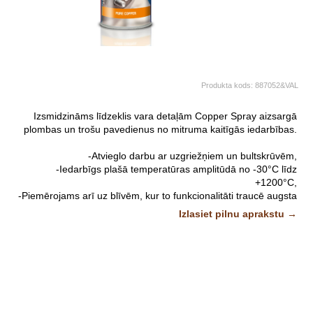
Produkta kods:
887052&VAL
Izsmidzināms līdzeklis vara detaļām Copper Spray aizsargā
plombas un trošu pavedienus no mitruma kaitīgās iedarbības.
-Atvieglo darbu ar uzgriežņiem un bultskrūvēm,
-Iedarbīgs plašā temperatūras amplitūdā no -30°C līdz
+1200°C,
-Piemērojams arī uz blīvēm, kur to funkcionalitāti traucē augsta
gaisa temperatūra,
Izlasiet pilnu aprakstu →
-Akumulatora aizsarglīdzeklis.
Attēliem un video ir ilustratīvs raksturs.