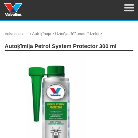
›
›
›
›
Valvoline
...
Autoķīmija
Dzinēja tīrīšanas līdzekļi
Autoķīmija Petrol System Protector 300 ml
update thumb