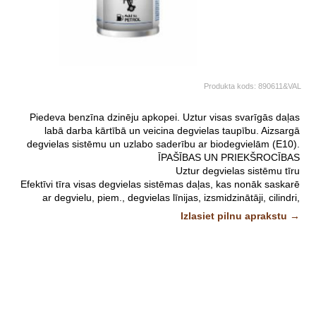
Produkta kods:
890611&VAL
Piedeva benzīna dzinēju apkopei. Uztur visas svarīgās daļas
labā darba kārtībā un veicina degvielas taupību. Aizsargā
degvielas sistēmu un uzlabo saderību ar biodegvielām (E10).
ĪPAŠĪBAS UN PRIEKŠROCĪBAS
Uztur degvielas sistēmu tīru
Efektīvi tīra visas degvielas sistēmas daļas, kas nonāk saskarē
ar degvielu, piem., degvielas līnijas, izsmidzinātāji, cilindri,
sadegšanas kambaris un aizdedzes sveces.
Izlasiet pilnu aprakstu →
Tas novērš kaitīgu nogulšņu veidošanos dzinējā.
Efektīva korozijas aizsardzība
Speciālas piedevas nodrošina aizsardzību pret koroziju.
PIELIETOJUMS
Piemērots visiem benzīna dzinējiem pasažieru automašīnās ar
vai bez katalītiskas izplūdes gāzes neitralizatoru.
KAD LIETOT?