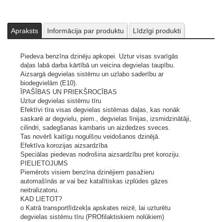
o Katrā transportlīdzekļa apskates reizē, lai uzturētu degvielas
sistēmu tīru (PROfilaktiskiem nolūkiem)
o Slikta degvielas kvalitāte
o E10 degviela tiek lietota
Apraksts
Informācija par produktu
Līdzīgi produkti
Dozācija:
Viena pudele (300 ml) uz 60 litriem degvielas.
Piedeva benzīna dzinēju apkopei. Uztur visas svarīgās
Attēliem un video ir ilustratīvs raksturs.
daļas labā darba kārtībā un veicina degvielas taupību.
Aizsargā degvielas sistēmu un uzlabo saderību ar
biodegvielām (E10).
ĪPAŠĪBAS UN PRIEKŠROCĪBAS
Uztur degvielas sistēmu tīru
Efektīvi tīra visas degvielas sistēmas daļas, kas nonāk
saskarē ar degvielu, piem., degvielas līnijas, izsmidzinātāji,
cilindri, sadegšanas kambaris un aizdedzes sveces.
Tas novērš kaitīgu nogulšņu veidošanos dzinējā.
Efektīva korozijas aizsardzība
Speciālas piedevas nodrošina aizsardzību pret koroziju.
PIELIETOJUMS
Piemērots visiem benzīna dzinējiem pasažieru
automašīnās ar vai bez katalītiskas izplūdes gāzes
neitralizatoru.
KAD LIETOT?
o Katrā transportlīdzekļa apskates reizē, lai uzturētu
degvielas sistēmu tīru (PROfilaktiskiem nolūkiem)