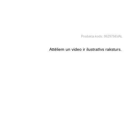
Produkta kods:
862979&VAL
Attēliem un video ir ilustratīvs raksturs.