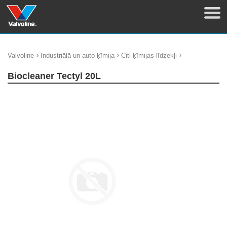
›
›
›
Valvoline
Industriālā un auto ķīmija
Citi ķīmijas līdzekļi
Biocleaner Tectyl 20L
update thumb