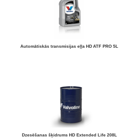
Automātiskās transmisijas eļļa HD ATF PRO 5L
Dzesēšanas šķidrums HD Extended Life 208L