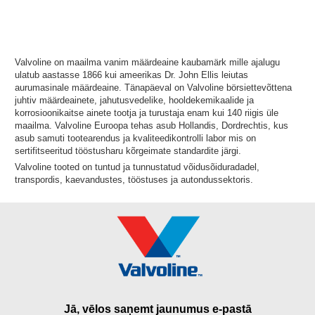
Valvoline on maailma vanim määrdeaine kaubamärk mille ajalugu
ulatub aastasse 1866 kui ameerikas Dr. John Ellis leiutas
aurumasinale määrdeaine. Tänapäeval on Valvoline börsiettevõttena
juhtiv määrdeainete, jahutusvedelike, hooldekemikaalide ja
korrosioonikaitse ainete tootja ja turustaja enam kui 140 riigis üle
maailma. Valvoline Euroopa tehas asub Hollandis, Dordrechtis, kus
asub samuti tootearendus ja kvaliteedikontrolli labor mis on
sertifitseeritud tööstusharu kõrgeimate standardite järgi.
Valvoline tooted on tuntud ja tunnustatud võidusõiduradadel,
transpordis, kaevandustes, tööstuses ja autondussektoris.
Jā, vēlos saņemt jaunumus e-pastā