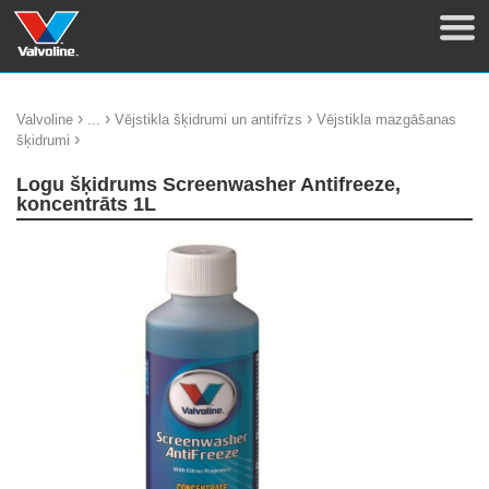
›
›
›
Valvoline
...
Vējstikla šķidrumi un antifrīzs
Vējstikla mazgāšanas
›
šķidrumi
Logu šķidrums Screenwasher Antifreeze,
koncentrāts 1L
update thumb