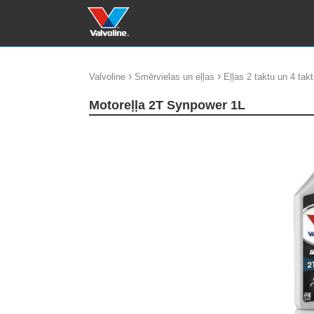
›
›
Valvoline
Smērvielas un eļļas
Eļļas 2 taktu un 4 tak
Motoreļļa 2T Synpower 1L
update thumb