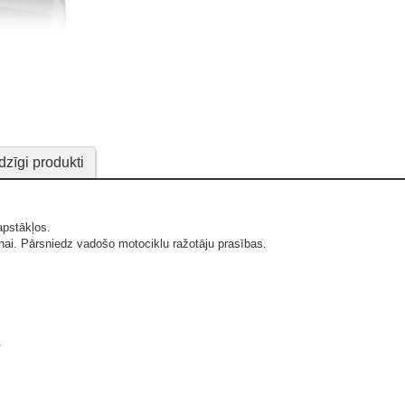
dzīgi produkti
apstākļos.
anai. Pārsniedz vadošo motociklu ražotāju prasības.
.