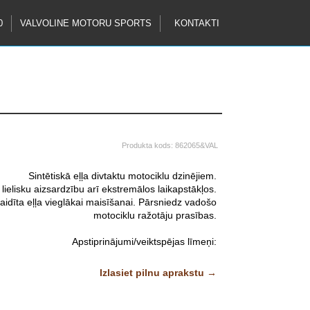
0
VALVOLINE MOTORU SPORTS
KONTAKTI
Produkta kods:
862065&VAL
Sintētiskā eļļa divtaktu motociklu dzinējiem.
lielisku aizsardzību arī ekstremālos laikapstākļos.
ķaidīta eļļa vieglākai maisīšanai. Pārsniedz vadošo
motociklu ražotāju prasības.
Apstiprinājumi/veiktspējas līmeņi:
API: TC
Izlasiet pilnu aprakstu →
JASO: FD
ISO L-EGD
Attēliem un video ir ilustratīvs raksturs.