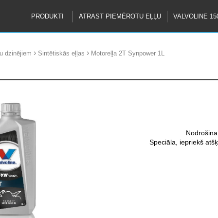
PRODUKTI
ATRAST PIEMĒROTU EĻĻU
VALVOLINE 15
›
›
tu dzinējiem
Sintētiskās eļļas
Motoreļļa 2T Synpower 1L
Nodrošina 
Speciāla, iepriekš atš