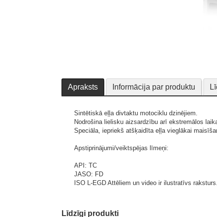
Apraksts
Informācija par produktu
Lī
Sintētiskā eļļa divtaktu motociklu dzinējiem.
Nodrošina lielisku aizsardzību arī ekstremālos laik
Speciāla, iepriekš atšķaidīta eļļa vieglākai maisīš
Apstiprinājumi/veiktspējas līmeņi:
API: TC
JASO: FD
ISO L-EGD
Attēliem un video ir ilustratīvs raksturs
Līdzīgi produkti