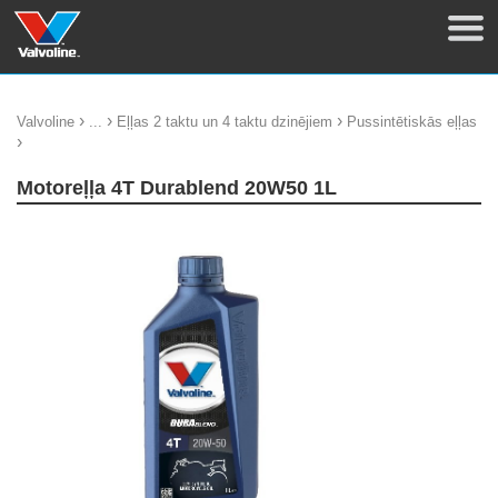
›
›
›
Valvoline
...
Eļļas 2 taktu un 4 taktu dzinējiem
Pussintētiskās eļļas
›
Motoreļļa 4T Durablend 20W50 1L
update thumb