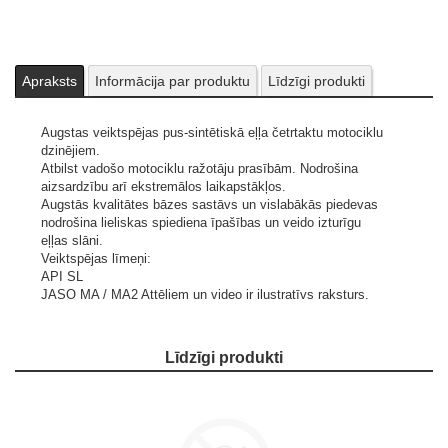
Apraksts
Informācija par produktu
Līdzīgi produkti
Augstas veiktspējas pus-sintētiskā eļļa četrtaktu motociklu
dzinējiem.
Atbilst vadošo motociklu ražotāju prasībām. Nodrošina
aizsardzību arī ekstremālos laikapstākļos.
Augstās kvalitātes bāzes sastāvs un vislabākās piedevas
nodrošina lieliskas spiediena īpašības un veido izturīgu
eļļas slāni.
Veiktspējas līmeņi:
API SL
JASO MA / MA2
Attēliem un video ir ilustratīvs raksturs.
Līdzīgi produkti