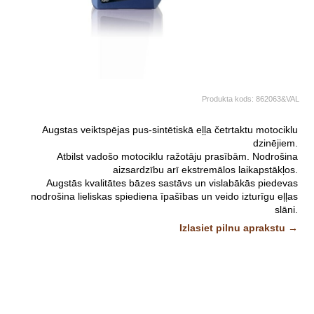
Produkta kods:
862063&VAL
Augstas veiktspējas pus-sintētiskā eļļa četrtaktu motociklu
dzinējiem.
Atbilst vadošo motociklu ražotāju prasībām. Nodrošina
aizsardzību arī ekstremālos laikapstākļos.
Augstās kvalitātes bāzes sastāvs un vislabākās piedevas
nodrošina lieliskas spiediena īpašības un veido izturīgu eļļas
slāni.
Veiktspējas līmeņi:
Izlasiet pilnu aprakstu →
API SL
JASO MA / MA2
Attēliem un video ir ilustratīvs raksturs.