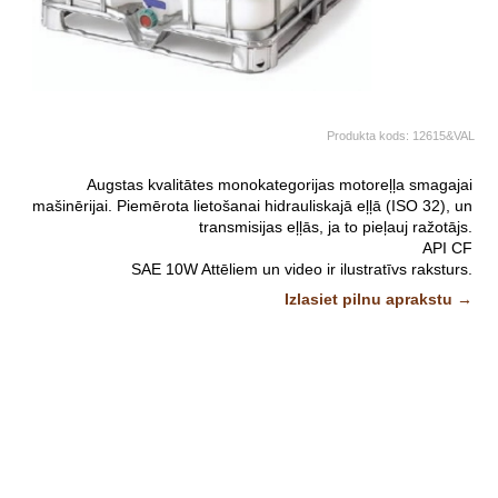
Produkta kods:
12615&VAL
Augstas kvalitātes monokategorijas motoreļļa smagajai
mašinērijai. Piemērota lietošanai hidrauliskajā eļļā (ISO 32), un
transmisijas eļļās, ja to pieļauj ražotājs.
API CF
SAE 10W
Attēliem un video ir ilustratīvs raksturs.
Izlasiet pilnu aprakstu →