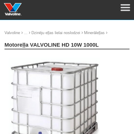
›
›
›
›
Valvoline
...
Dzinēju eļļas lielai noslodzei
Minerāleļļas
Motoreļļa VALVOLINE HD 10W 1000L
update thumb