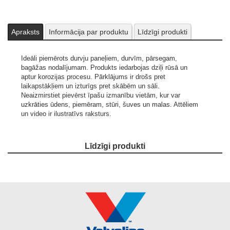
Apraksts
Informācija par produktu
Līdzīgi produkti
Ideāli piemērots durvju paneļiem, durvīm, pārsegam,
bagāžas nodalījumam. Produkts iedarbojas dziļi rūsā un
aptur korozijas procesu. Pārklājums ir drošs pret
laikapstākļiem un izturīgs pret skābēm un sāli.
Neaizmirstiet pievērst īpašu izmanību vietām, kur var
uzkrāties ūdens, piemēram, stūri, šuves un malas.
Attēliem
un video ir ilustratīvs raksturs.
Līdzīgi produkti