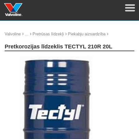
›
›
›
›
Valvoline
...
Pretrūsas līdzekļi
Piekabju aizsardzība
Pretkorozijas līdzeklis TECTYL 210R 20L
update thumb