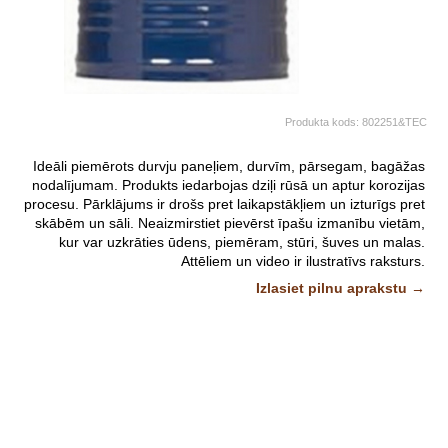
Produkta kods:
802251&TEC
Ideāli piemērots durvju paneļiem, durvīm, pārsegam, bagāžas
nodalījumam. Produkts iedarbojas dziļi rūsā un aptur korozijas
procesu. Pārklājums ir drošs pret laikapstākļiem un izturīgs pret
skābēm un sāli. Neaizmirstiet pievērst īpašu izmanību vietām,
kur var uzkrāties ūdens, piemēram, stūri, šuves un malas.
Attēliem un video ir ilustratīvs raksturs.
Izlasiet pilnu aprakstu →