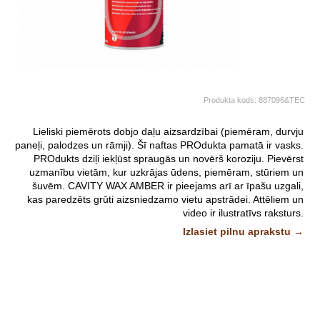
Produkta kods:
887096&TEC
Lieliski piemērots dobjo daļu aizsardzībai (piemēram, durvju
paneļi, palodzes un rāmji). Šī naftas PROdukta pamatā ir vasks.
PROdukts dziļi iekļūst spraugās un novērš koroziju. Pievērst
uzmanību vietām, kur uzkrājas ūdens, piemēram, stūriem un
šuvēm. CAVITY WAX AMBER ir pieejams arī ar īpašu uzgali,
kas paredzēts grūti aizsniedzamo vietu apstrādei.
Attēliem un
video ir ilustratīvs raksturs.
Izlasiet pilnu aprakstu →