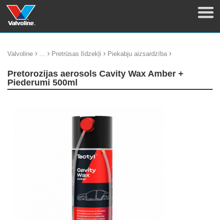
›
›
›
›
Valvoline
...
Pretrūsas līdzekļi
Piekabju aizsardzība
Pretorozijas aerosols Cavity Wax Amber +
Piederumi 500ml
update thumb