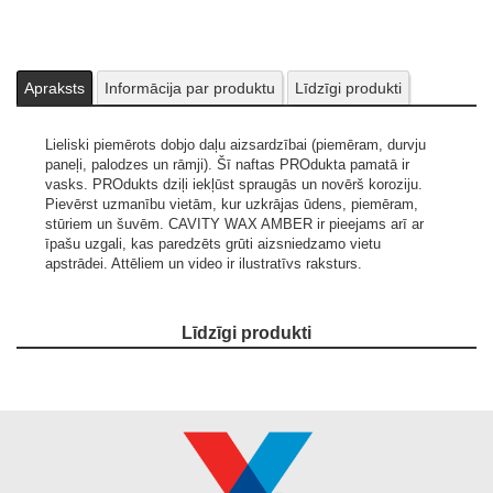
Apraksts
Informācija par produktu
Līdzīgi produkti
Lieliski piemērots dobjo daļu aizsardzībai (piemēram, durvju
paneļi, palodzes un rāmji). Šī naftas PROdukta pamatā ir
vasks. PROdukts dziļi iekļūst spraugās un novērš koroziju.
Pievērst uzmanību vietām, kur uzkrājas ūdens, piemēram,
stūriem un šuvēm. CAVITY WAX AMBER ir pieejams arī ar
īpašu uzgali, kas paredzēts grūti aizsniedzamo vietu
apstrādei.
Attēliem un video ir ilustratīvs raksturs.
Līdzīgi produkti