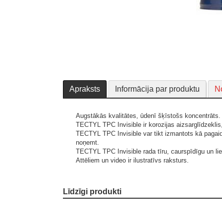
Apraksts
Informācija par produktu
No
Augstākās kvalitātes, ūdenī šķīstošs koncentrāts.
TECTYL TPC Invisible ir korozijas aizsarglīdzeklis
TECTYL TPC Invisible var tikt izmantots kā pagaidu
noņemt.
TECTYL TPC Invisible rada tīru, caurspīdīgu un lie
Attēliem un video ir ilustratīvs raksturs.
Līdzīgi produkti