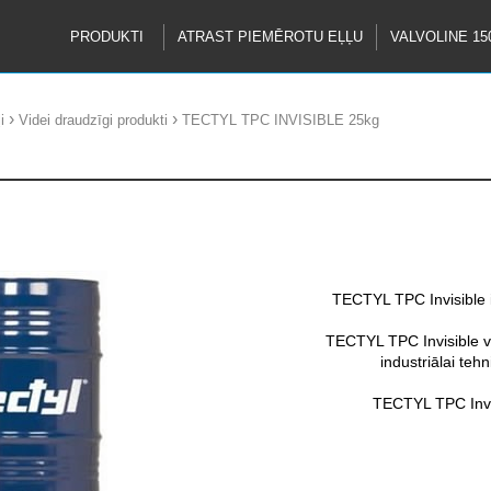
PRODUKTI
ATRAST PIEMĒROTU EĻĻU
VALVOLINE 15
›
›
i
Videi draudzīgi produkti
TECTYL TPC INVISIBLE 25kg
TECTYL TPC Invisible ir
TECTYL TPC Invisible var
industriālai te
TECTYL TPC Invisi