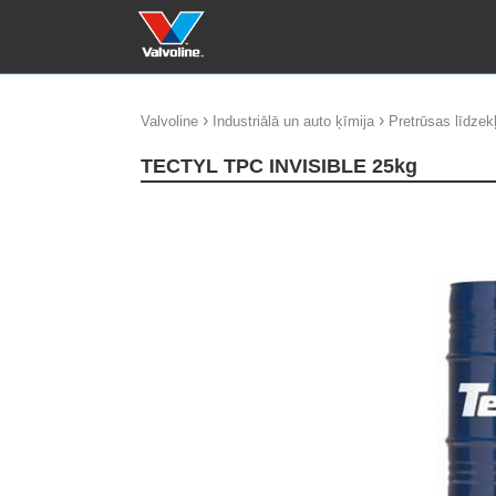
›
›
Valvoline
Industriālā un auto ķīmija
Pretrūsas līdzekļ
TECTYL TPC INVISIBLE 25kg
update thumb