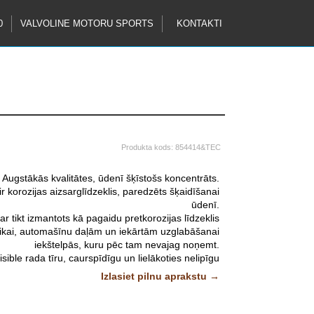
0
VALVOLINE MOTORU SPORTS
KONTAKTI
Produkta kods:
854414&TEC
Augstākās kvalitātes, ūdenī šķīstošs koncentrāts.
 korozijas aizsarglīdzeklis, paredzēts šķaidīšanai
ūdenī.
 tikt izmantots kā pagaidu pretkorozijas līdzeklis
hnikai, automašīnu daļām un iekārtām uzglabāšanai
iekštelpās, kuru pēc tam nevajag noņemt.
ble rada tīru, caurspīdīgu un lielākoties nelipīgu
pārklājumu.
Izlasiet pilnu aprakstu →
Attēliem un video ir ilustratīvs raksturs.