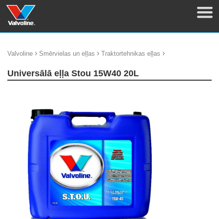
›
›
›
Valvoline
Smērvielas un eļļas
Traktortehnikas eļļas
Universālā eļļa Stou 15W40 20L
update thumb