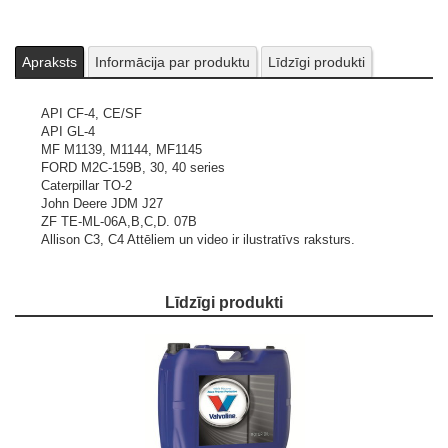
Apraksts
Informācija par produktu
Līdzīgi produkti
API CF-4, CE/SF
API GL-4
MF M1139, M1144, MF1145
FORD M2C-159B, 30, 40 series
Caterpillar TO-2
John Deere JDM J27
ZF TE-ML-06A,B,C,D. 07B
Allison C3, C4
Attēliem un video ir ilustratīvs raksturs.
Līdzīgi produkti