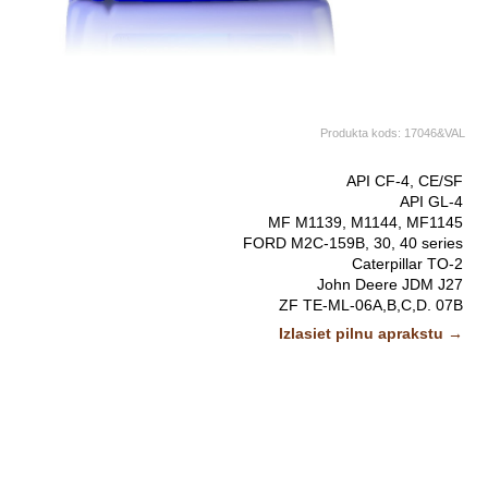
Produkta kods:
17046&VAL
API CF-4, CE/SF
API GL-4
MF M1139, M1144, MF1145
FORD M2C-159B, 30, 40 series
Caterpillar TO-2
John Deere JDM J27
ZF TE-ML-06A,B,C,D. 07B
Allison C3, C4
Attēliem un video ir ilustratīvs raksturs.
Izlasiet pilnu aprakstu →