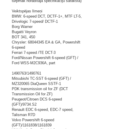
turpmāk norādītajā specifikāciju sarakstā)
Veiktspējas līmeņi
BMW: 6-speed DCT, DCTF-1+, MTF LT-5,
Drivelogic 7-speed/ DCTF-1
Borg Warner
Bugatti Veyron
BOT 341, 450
Chrysler: 68044345 EA & GA, Powershift
6-speed
Ferrari 7-speed /TE DCT-3
Ford/Nissan Powershift 6-speed (GFT) /
Ford WSS-M2C936A, part
1490763/1490761
Mitsubishi TC-SST 6-speed (GFT) /
MZ320065 DiaQueen SSTF-1
PDK transmission oil for ZF (DCT
Transmission Oil for ZF)
Peugeot/Citroen DCS 6-speed
(GFT)/9734.S2
Renault EDC 6-speed, EDC-7 speed,
Talisman R7D
Volvo Powershift 6-speed
(GFT)/1161838/1161839