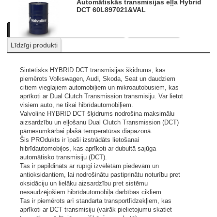
Automātiskās transmisijas eļļa Hybrid
DCT 60L
897021&VAL
Apraksts
Informācija par produktu
Produktu video
Līdzīgi produkti
Sintētisks HYBRID DCT transmisijas šķidrums, kas
piemērots Volkswagen, Audi, Skoda, Seat un daudziem
citiem vieglajiem automobiļiem un mikroautobusiem, kas
aprīkoti ar Dual Clutch Transmission transmisiju. Var lietot
visiem auto, ne tikai hibrīdautomobiļiem.
Valvoline HYBRID DCT šķidrums nodrošina maksimālu
aizsardzību un eļļošanu Dual Clutch Transmission (DCT)
pārnesumkārbai plašā temperatūras diapazonā.
Šis PROdukts ir īpaši izstrādāts lietošanai
hibrīdautomobiļos, kas aprīkoti ar dubultā sajūga
automātisko transmisiju (DCT).
Tas ir papildināts ar rūpīgi izvēlētām piedevām un
antioksidantiem, lai nodrošinātu pastiprinātu noturību pret
oksidāciju un lielāku aizsardzību pret sistēmu
nesaudzējošiem hibrīdautomobiļa darbības cikliem.
Tas ir piemērots arī standarta transportlīdzekļiem, kas
aprīkoti ar DCT transmisiju (vairāk pielietojumu skatiet