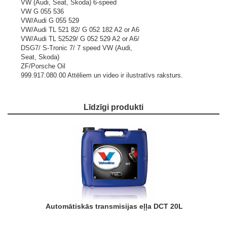
VW (Audi, Seat, Skoda) 6-speed
VW G 055 536
VW/Audi G 055 529
VW/Audi TL 521 82/ G 052 182 A2 or A6
VW/Audi TL 52529/ G 052 529 A2 or A6/
DSG7/ S-Tronic 7/ 7 speed VW (Audi,
Seat, Skoda)
ZF/Porsche Oil
999.917.080.00
Attēliem un video ir ilustratīvs raksturs.
Līdzīgi produkti
Automātiskās transmisijas eļļa DCT 20L