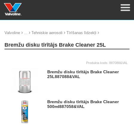
›
›
›
›
Valvoline
...
Tehniskie aerosoli
Tīrīšanas līdzekļi
Bremžu disku tīrītājs Brake Cleaner 25L
Produkta kods:
887088&VAL
Bremžu disku tīrītājs Brake Cleaner
25L
887088&VAL
Bremžu disku tīrītājs Brake Cleaner
500ml
887058&VAL