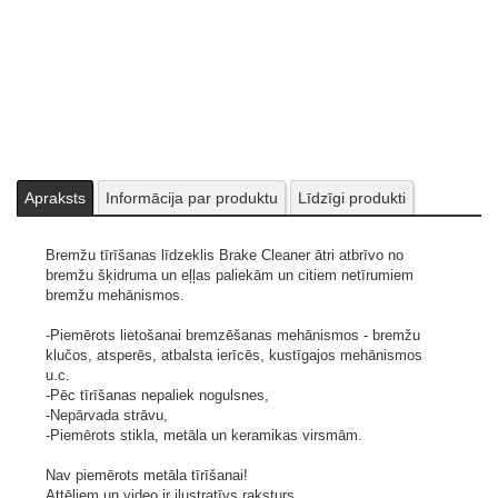
Apraksts
Informācija par produktu
Līdzīgi produkti
Bremžu tīrīšanas līdzeklis Brake Cleaner ātri atbrīvo no
bremžu šķidruma un eļļas paliekām un citiem netīrumiem
bremžu mehānismos.
-Piemērots lietošanai bremzēšanas mehānismos - bremžu
klučos, atsperēs, atbalsta ierīcēs, kustīgajos mehānismos
u.c.
-Pēc tīrīšanas nepaliek nogulsnes,
-Nepārvada strāvu,
-Piemērots stikla, metāla un keramikas virsmām.
Nav piemērots metāla tīrīšanai!
Attēliem un video ir ilustratīvs raksturs.