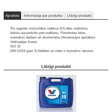
Apraksts
Informācija par produktu
Līdzīgi produkti
Šīs augstās viskozitātes indeksa (VI) eļļas nodrošina
lielisku aizsardzību pret nodilumu. Piemērotas lielas
noslodzes darbam arī ekstremālos klimatiskajos apstākļos.
Veiktspējas līmeņi:
ISO 32
DIN 51524 (part 3)
Attēliem un video ir ilustratīvs raksturs.
Līdzīgi produkti