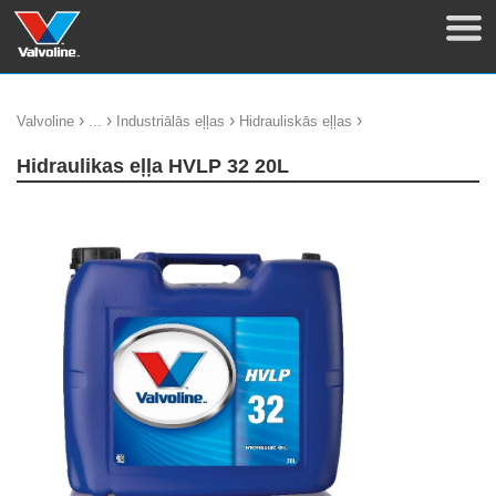
›
›
›
›
Valvoline
...
Industriālās eļļas
Hidrauliskās eļļas
Hidraulikas eļļa HVLP 32 20L
update thumb