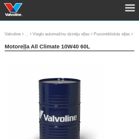
›
›
›
›
Valvoline
...
Vieglo automašīnu dzinēju eļļas
Pussintētiskās eļļas
Motoreļļa All Climate 10W40 60L
update thumb