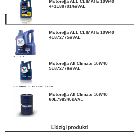
Motoreļļa ALL CLIMATE 10W40
4+1L
887914&VAL
Apraksts
Informācija par produktu
Līdzīgi produkti
Motoreļļa ALL CLIMATE 10W40
Augstas kvalitātes motoreļļa paredzēta pasažieru un
4L
872775&VAL
vieglajiem komerciālajiem benzīna un dīzeļa dzinējiem, gan
ar turbo, gan bez. Piemērota arī sašķidrinātas naftas gāzes
dzinējiem.
Atbilst:
ACEA A3/B4
Motoreļļa All Climate 10W40
5L
872776&VAL
API: SN, SM, SL/ CF
MB-229.3/ 226.5
PSA B71 2300
Renault RN0700/ 0710
VW 50200/50500
Motoreļļa All Climate 10W40
Recommended for use where Fiat
60L
798340&VAL
9.55535.D2 and G2 is specified.
Attēliem un video ir ilustratīvs raksturs.
Līdzīgi produkti