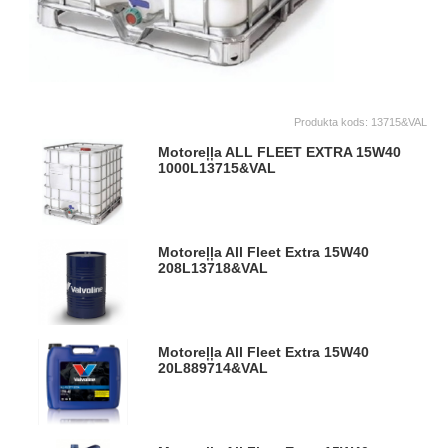
Produkta kods:
13715&VAL
Motoreļļa ALL FLEET EXTRA 15W40
1000L
13715&VAL
Motoreļļa All Fleet Extra 15W40
208L
13718&VAL
Motoreļļa All Fleet Extra 15W40
20L
889714&VAL