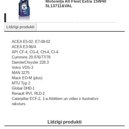
Motoreļļa All Fleet Extra 15W40
5L
13711&VAL
Apraksts
Informācija par produktu
Nosūtīt pieprasījumu
Līdzīgi produkti
ACEA E5-02, E7-08-02
ACEA E3-96/4
API CF-4, CG-4, CH-4, CI-4
Cummins 20.076/77/78
DaimlerChrysler 228.3
Volvo VDS-3
MAN 3275
Mack EO-M (plus)
MTU Typ 2
Global DHD-1
Renault RVI, RLD-2
Caterpillar ECF-2, 1-a
Attēliem un video ir ilustratīvs
raksturs.
Līdzīgi produkti