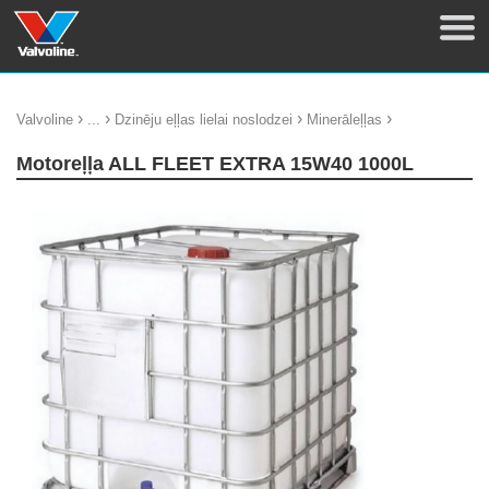
›
›
›
›
Valvoline
...
Dzinēju eļļas lielai noslodzei
Minerāleļļas
Motoreļļa ALL FLEET EXTRA 15W40 1000L
update thumb