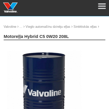
›
›
›
›
Valvoline
...
Vieglo automašīnu dzinēju eļļas
Sintētiskās eļļas
Motoreļļa Hybrid C5 0W20 208L
update thumb