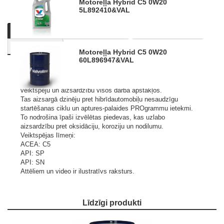
Motoreļļa Hybrid C5 0W20
5L
892410&VAL
Apraksts
Informācija par produktu
Nosūtīt pieprasījumu
Līdzīgi produkti
Motoreļļa Hybrid C5 0W20
60L
896947&VAL
Augstas kvalitātes sintētiskā eļļa, kas izstrādāta īpaši
hibrīdautomobiļiem. Šis PROdukts nodrošina maksimālu
veiktspēju un aizsardzību visos darba apstākļos.
Tas aizsargā dzinēju pret hibrīdautomobiļu nesaudzīgu
startēšanas ciklu un aptures-palaides PROgrammu ietekmi.
To nodrošina īpaši izvēlētas piedevas, kas uzlabo
aizsardzību pret oksidāciju, koroziju un nodilumu.
Veiktspējas līmeņi:
ACEA: C5
API: SP
API: SN
Attēliem un video ir ilustratīvs raksturs.
Līdzīgi produkti