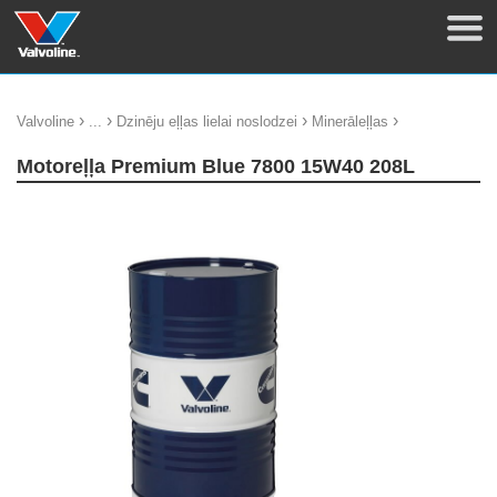
›
›
›
›
Valvoline
...
Dzinēju eļļas lielai noslodzei
Minerāleļļas
Motoreļļa Premium Blue 7800 15W40 208L
update thumb