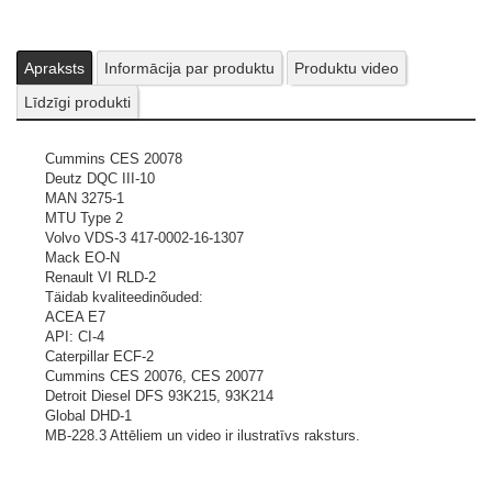
Apraksts
Informācija par produktu
Produktu video
Līdzīgi produkti
Cummins CES 20078
Deutz DQC III-10
MAN 3275-1
MTU Type 2
Volvo VDS-3 417-0002-16-1307
Mack EO-N
Renault VI RLD-2
Täidab kvaliteedinõuded:
ACEA E7
API: CI-4
Caterpillar ECF-2
Cummins CES 20076, CES 20077
Detroit Diesel DFS 93K215, 93K214
Global DHD-1
MB-228.3
Attēliem un video ir ilustratīvs raksturs.