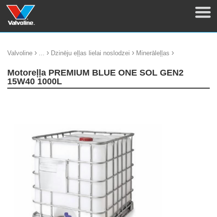
›
›
›
›
Valvoline
...
Dzinēju eļļas lielai noslodzei
Minerāleļļas
Motoreļļa PREMIUM BLUE ONE SOL GEN2
15W40 1000L
update thumb