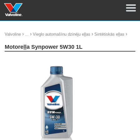
›
›
›
›
Valvoline
...
Vieglo automašīnu dzinēju eļļas
Sintētiskās eļļas
Motoreļļa Synpower 5W30 1L
update thumb