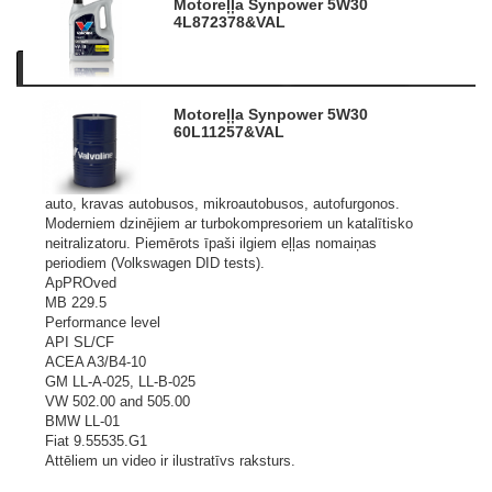
Motoreļļa Synpower 5W30
4L
872378&VAL
Apraksts
Informācija par produktu
Līdzīgi produkti
Motoreļļa Synpower 5W30
Augstākās kvalitātes pilnībā sintētiska motoreļļa. Veidota,
60L
11257&VAL
lai sasniegtu maksimālu veiktspēju un aizsardzību visos
apstākļos. Atbilst visu vadošo dzinēju ražotāju prasībām.
Piemērots benzīna un dīzeļdegvielas dzinējiem vieglajos
auto, kravas autobusos, mikroautobusos, autofurgonos.
Moderniem dzinējiem ar turbokompresoriem un katalītisko
neitralizatoru. Piemērots īpaši ilgiem eļļas nomaiņas
periodiem (Volkswagen DID tests).
ApPROved
MB 229.5
Performance level
API SL/CF
ACEA A3/B4-10
GM LL-A-025, LL-B-025
VW 502.00 and 505.00
BMW LL-01
Fiat 9.55535.G1
Attēliem un video ir ilustratīvs raksturs.