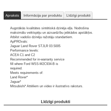
Apraksts
Informācija par produktu
Līdzīgi produkti
Augstākās kvalitātes sintētiskā dzinēja eļļa. Nodrošina
maksimālu veiktspēju un aizsardzību jebkādos apstākļos.
Atbilst vadošo dzinēju ražotāju standartiem.
ApPROvals:
Jaguar Land Rover STJLR 03.5005
Performance levels:
ACEA C1 and C2
Recommended for in-warranty service
fill where Ford WSS-M2C934-B is
required.
Meets requirements of:
Land Rover*
Jaguar*
Mitsubishi*
Attēliem un video ir ilustratīvs raksturs.
Līdzīgi produkti