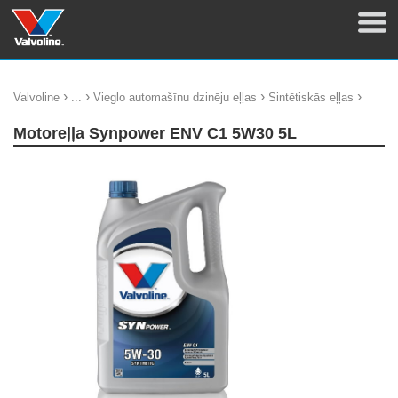
›
›
›
›
Valvoline
...
Vieglo automašīnu dzinēju eļļas
Sintētiskās eļļas
Motoreļļa Synpower ENV C1 5W30 5L
update thumb