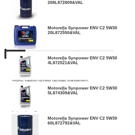
208L
872809&VAL
Motoreļļa Synpower ENV C2 5W30
20L
872550&VAL
Apraksts
Informācija par produktu
Līdzīgi produkti
Motoreļļa Synpower ENV C2 5W30
4L
872521&VAL
Augstākās kvalitātes sintētiskā dzinēja eļļa. Nodrošina
maksimālu veiktspēju un aizsardzību jebkādos apstākļos.
Atbilst vadošo dzinēju ražotāju standartiem.
API SM, SN/CF
Motoreļļa Synpower ENV C2 5W30
ACEA C2-10
5L
874309&VAL
ACEA A5/B5-04
PSA B71 2290-2012
Citroen, Honda, Toyota modeļiem, kuriem nepieciešama C2
kategorijas eļļa.
Fiat 9.55535.S1
Motoreļļa Synpower ENV C2 5W30
60L
872792&VAL
Attēliem un video ir ilustratīvs raksturs.