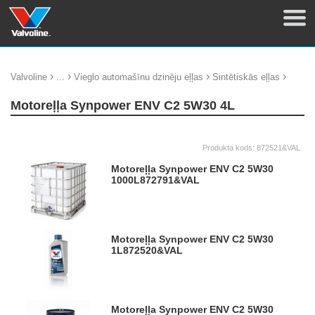
›
›
›
›
Valvoline
...
Vieglo automašīnu dzinēju eļļas
Sintētiskās eļļas
Motoreļļa Synpower ENV C2 5W30 4L
Produkta kods:
872521&VAL
Motoreļļa Synpower ENV C2 5W30
1000L
872791&VAL
Motoreļļa Synpower ENV C2 5W30
1L
872520&VAL
Motoreļļa Synpower ENV C2 5W30