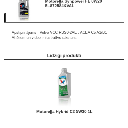
Motoreļļa Synpower FE 0W20
5L
872584&VAL
Apraksts
Informācija par produktu
Līdzīgi produkti
Apstiprinājums : Volvo VCC RBS0-2AE , ACEA C5 A1/B1
Attēliem un video ir ilustratīvs raksturs.
Līdzīgi produkti
Motoreļļa Hybrid C2 5W30 1L