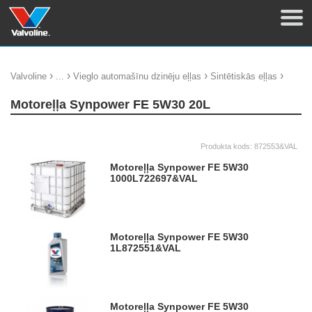
›
›
›
›
Valvoline
...
Vieglo automašīnu dzinēju eļļas
Sintētiskās eļļas
Motoreļļa Synpower FE 5W30 20L
Produkta kods:
872553&VAL
Motoreļļa Synpower FE 5W30
1000L
722697&VAL
Motoreļļa Synpower FE 5W30
1L
872551&VAL
Motoreļļa Synpower FE 5W30