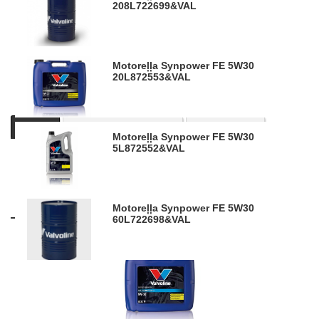
208L
722699&VAL
Motoreļļa Synpower FE 5W30
20L
872553&VAL
Apraksts
Informācija par produktu
Līdzīgi produkti
Motoreļļa Synpower FE 5W30
5L
872552&VAL
Attēliem un video ir ilustratīvs raksturs.
Motoreļļa Synpower FE 5W30
Līdzīgi produkti
60L
722698&VAL