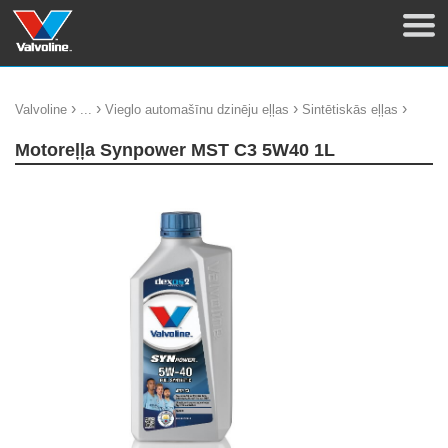
›
›
›
›
Valvoline
...
Vieglo automašīnu dzinēju eļļas
Sintētiskās eļļas
Motoreļļa Synpower MST C3 5W40 1L
update thumb