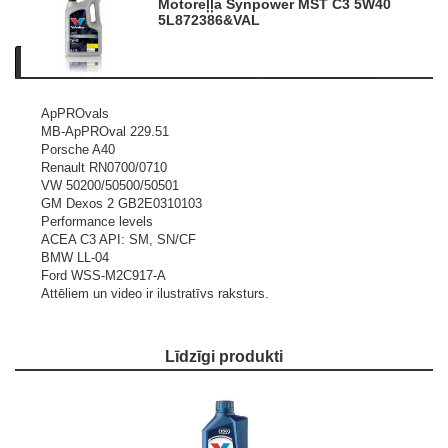
Motoreļļa Synpower MST C3 5W40
5L
872386&VAL
Apraksts
Informācija par produktu
Līdzīgi produkti
ApPROvals
MB-ApPROval 229.51
Porsche A40
Renault RN0700/0710
VW 50200/50500/50501
GM Dexos 2 GB2E0310103
Performance levels
ACEA C3 API: SM, SN/CF
BMW LL-04
Ford WSS-M2C917-A
Attēliem un video ir ilustratīvs raksturs.
Līdzīgi produkti