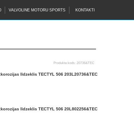
0
VALVOLINE MOTORU SPORTS
KONTAKTI
Produkta kods:
20736&TEC
etkorozijas līdzeklis TECTYL 506 203L
20736&TEC
etkorozijas līdzeklis TECTYL 506 20L
802256&TEC