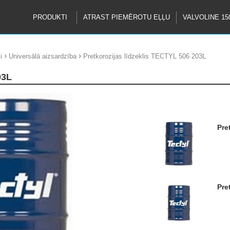
PRODUKTI
ATRAST PIEMĒROTU EĻĻU
VALVOLINE 15
›
›
i
Universālā aizsardzība
Pretkorozijas līdzeklis TECTYL 506 203L
03L
Pr
Pr