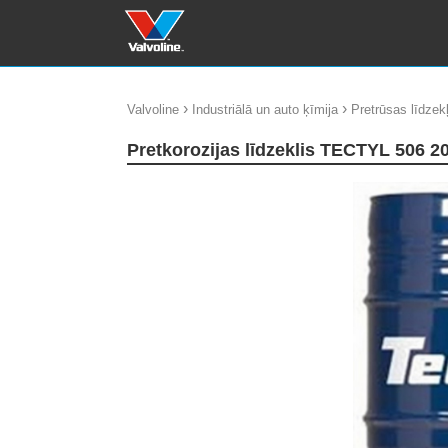
›
›
Valvoline
Industriālā un auto ķīmija
Pretrūsas līdzekļ
Pretkorozijas līdzeklis TECTYL 506 2
update thumb