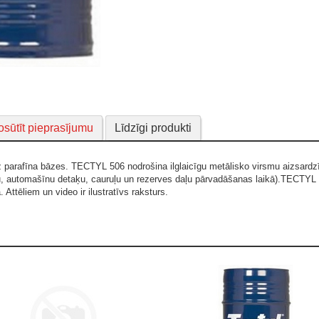
sūtīt pieprasījumu
Līdzīgi produkti
z parafīna bāzes. TECTYL 506 nodrošina ilglaicīgu metālisko virsmu aizsardzīb
u, automašīnu detaķu, cauruļu un rezerves daļu pārvadāšanas laikā).TECTYL
ā.
Attēliem un video ir ilustratīvs raksturs.