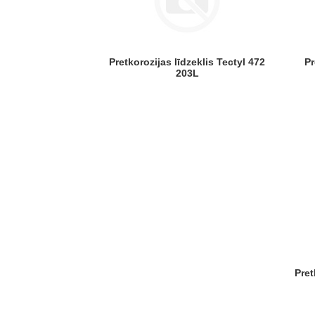
Pretkorozijas līdzeklis Tectyl 472
Pretkorozijas līdzeklis TECTYL
203L
Pretkorozijas līdzeklis TECTYL 506