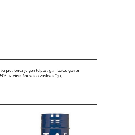
u pret koroziju gan telpās, gan laukā, gan arī
 506 uz virsmām veido vaskveidīgu,