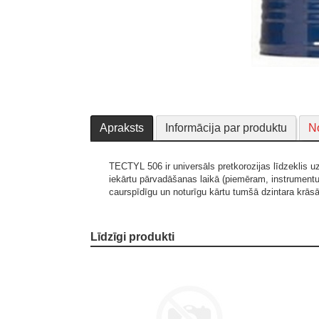
Apraksts
Informācija par produktu
No
TECTYL 506 ir universāls pretkorozijas līdzeklis u
iekārtu pārvadāšanas laikā (piemēram, instrument
caurspīdīgu un noturīgu kārtu tumšā dzintara krās
Līdzīgi produkti