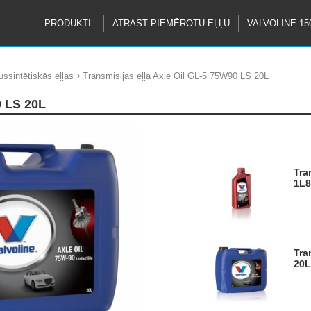
PRODUKTI
ATRAST PIEMĒROTU EĻĻU
VALVOLINE 15
›
ussintētiskās eļļas
Transmisijas eļļa Axle Oil GL-5 75W90 LS 20L
0 LS 20L
Transmisijas eļļa Axle Oil GL-5 75W90 LS
1L
Transmisijas eļļa Axle Oil GL-5 75W90 LS
20L