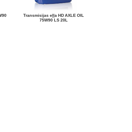
Transmisijas eļļa HD AXLE OIL
75W90 LS 20L