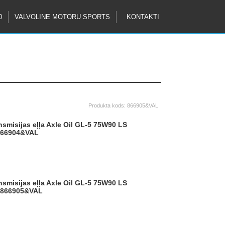
0
VALVOLINE MOTORU SPORTS
KONTAKTI
Produkta kods:
866905&VAL
866904&VAL
866905&VAL