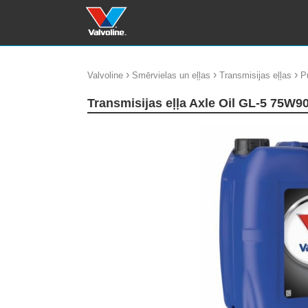
›
›
›
Valvoline
Smērvielas un eļļas
Transmisijas eļļas
P
Transmisijas eļļa Axle Oil GL-5 75W9
update thumb