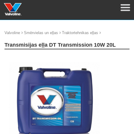
›
›
›
Valvoline
Smērvielas un eļļas
Traktortehnikas eļļas
Transmisijas eļļa DT Transmission 10W 20L
update thumb