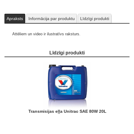
Apraksts
Informācija par produktu
Līdzīgi produkti
Attēliem un video ir ilustratīvs raksturs.
Līdzīgi produkti
Transmisijas eļļa Unitrac SAE 80W 20L