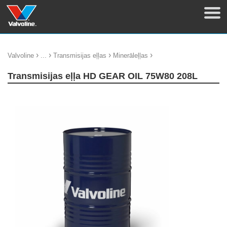
›
›
›
›
Valvoline
...
Transmisijas eļļas
Minerāleļļas
Transmisijas eļļa HD GEAR OIL 75W80 208L
update thumb