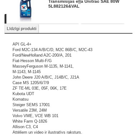
Transmisijas eļļa Unitrac SAE 80W
5L
882126&VAL
Apraksts
Informācija par produktu
Nosūtīt pieprasījumu
Līdzīgi produkti
API GL-4+
Ford M2C-134 A/B/C/D, M2C 86B/C, M2C-43
Ford/NewHolland A2C-200/A, 201
Fiat-Hesson Multi-F/G
MasseyFerguson M-1135, M-1141,
M-1143, M-1145
John Deere J20 A/B/C, J14B/C, J21A
Case MS 1205/6/7/9
ZF TE-ML 03E, 05F, 06K, 17E
Kubota UDT
Komatsu
Steiger SEMS 17001
Versatile 23M, 24M
Volvo VME, VCE WB 101
White Farm Q-1826
Allison C3, C4
Attēliem un video ir ilustratīvs raksturs.