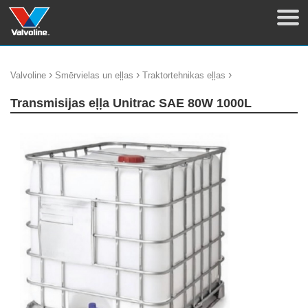
›
›
›
Valvoline
Smērvielas un eļļas
Traktortehnikas eļļas
Transmisijas eļļa Unitrac SAE 80W 1000L
update thumb