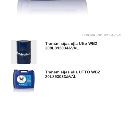
Produkta kods:
893033&VAL
Transmisijas eļļa Utto WB2
208L
893034&VAL
Transmisijas eļļa UTTO WB2
20L
893033&VAL