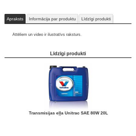
Apraksts
Informācija par produktu
Līdzīgi produkti
Attēliem un video ir ilustratīvs raksturs.
Līdzīgi produkti
Transmisijas eļļa Unitrac SAE 80W 20L