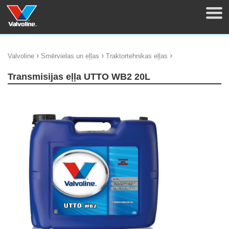
›
›
›
Valvoline
Smērvielas un eļļas
Traktortehnikas eļļas
Transmisijas eļļa UTTO WB2 20L
update thumb