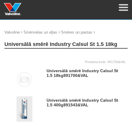
›
›
›
Valvoline
Smērvielas un eļļas
Smēres un pastas
Universālā smērē Industry Calsul St 1.5 18kg
Produkta kods:
891700&VAL
Universālā smērē Industry Calsul St
1.5 18kg
891700&VAL
Universālā smērē Industry Calsul St
1.5 400g
891543&VAL